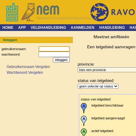
HOME
APP
VELDHANDLEIDING
AANMELDEN
HANDLEIDING
HA
Meetnet amfibieën
Inloggen
Een telgebied aanvragen
gebruikersnaam:
wachtwoord:
provincie:
Gebruikersnaam Vergeten
Wachtwoord Vergeten
status van telgebied:
status van telgebied:
telgebied beschikbaar
telgebied aangevraagd
actief telgebied