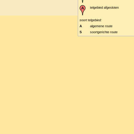
telgebied afgesloten
soort telgebied:
A
algemene route
S
soortgerichte route